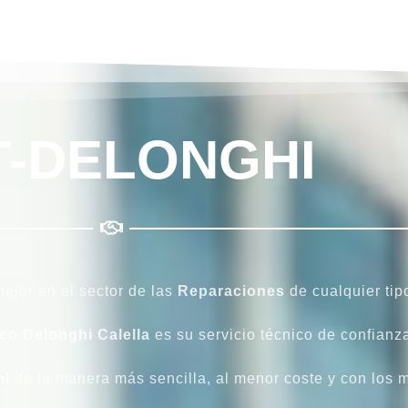
T-DELONGHI
ejor en el sector de las
Reparaciones
de cualquier ti
co Delonghi Calella
es su servicio técnico de confianz
hi
de la manera más sencilla, al menor coste y con los m