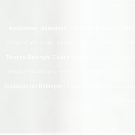
Llame a nu
Instalamos
,
reparamos
y hacemos el
mantenimien
nuestro teléfono de contacto arriba indicado y nues
Técnico Delonghi Calella
trabaja para usted. Nuest
de las reparaciones, siempre innovando y mejorando
instalaciones
Delonghi
y hacerle la vida más conforta
técnico ofi