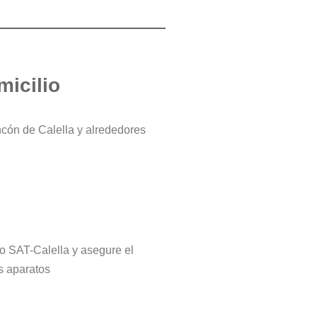
micilio
ncón de Calella y alrededores
tro SAT-Calella y asegure el
s aparatos