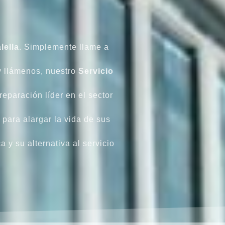
lella
. Simplemente llame a
y llámenos, nuestro
Servicio
reparación líder en el sector
para alargar la vida de sus
 y su alternativa al servicio