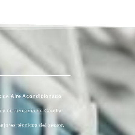
po de
Aire Acondicionado
.
a y de cercanía en
Calella
.
ejores técnicos del sector.