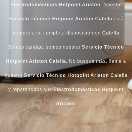
Electrodomésticos Hotpoint Ariston
. Nuestro
Servicio Técnico Hotpoint Ariston Calella
está
siempre a su completa disposición en
Calella
.
Somos calidad, somos nuestro
Servicio Técnico
Hotpoint Ariston Calella.
No busque más, llame a
nuestro
Servicio Técnico Hotpoint Ariston Calella
y repare todos sus
Electrodomésticos Hotpoint
Ariston
.