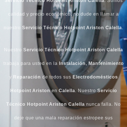
Servicio Técnico Hotpoint Ariston Calella
. Somos
calidad y precio económico, no dude en llamar a
nuestro
Servicio Técnico Hotpoint Ariston Calella
.
Nuestro
Servicio Técnico Hotpoint Ariston Calella
trabaja para usted en la
Instalación, Mantenimiento
y
Reparación
de todos sus
Electrodomésticos
Hotpoint Ariston
en
Calella
. Nuestro
Servicio
Técnico Hotpoint Ariston Calella
nunca falla. No
deje que una mala reparación estropee sus