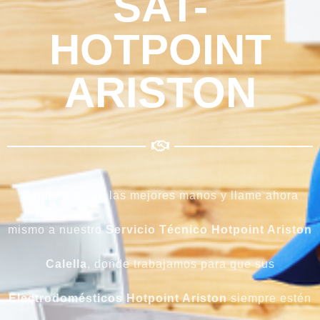
SAT-
HOTPOINT
ARISTON
Déjelo todo en las mejores manos y llame ahora
mismo a nuestro
Servicio Técnico Hotpoint Ariston
Calella
, donde trabajamos para que sus
Electrodomésticos Hotpoint Ariston
siempre estén