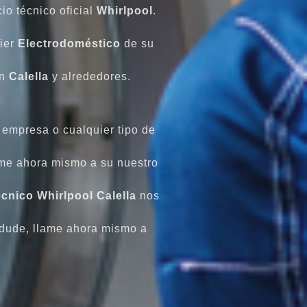
io técnico oficial
Whirlpool
.
ier
Electrodoméstico
de su
en
Calella
y alrededores.
, empresa o cualquier tipo de
ame ahora mismo a su nuestro
écnico Whirlpool Calella
nos
 dude, llame ahora mismo a