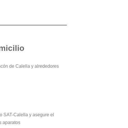
micilio
ncón de Calella y alrededores
tro SAT-Calella y asegure el
s aparatos