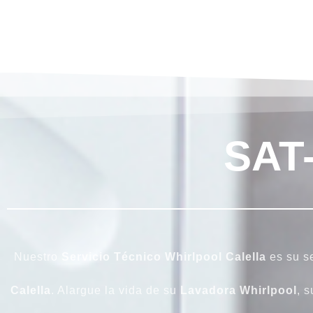
SAT
Nuestro
Servicio Técnico Whirlpool Calella
es su se
Calella
. Alargue la vida de su
Lavadora Whirlpool
, 