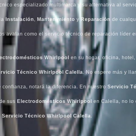
cnico especializado multimarca y su alternativa al servic
 la
Instalación
,
Mantenimiento
y
Reparación
de cualqu
os avalan como el servicio técnico de reparación líder 
ectrodomésticos Whirlpool
en su hogar, oficina, hotel
rvicio Técnico Whirlpool Calella
. No espere más y ll
confianza, notará la diferencia. En nuestro
Servicio T
 de sus
Electrodomésticos Whirlpool
en Calella, no lo
o
Servicio Técnico Whirlpool Calella
.