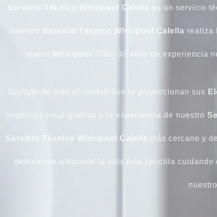
Servicio Técnico Whirlpool Calella
es un servicio té
Nuestro
Servicio Técnico Whirlpool Calella
realiza
marca
Whirlpool
. Casi 30 años de experiencia n
Disfrute de todo el confort que le proporcionan sus
El
negocio y local gracias a la experiencia de nuestro
Se
Servicio Técnico Whirlpool Calella
más cercano y de 
dedicamos a hacerle la vida más sencilla cuidando
nuestr