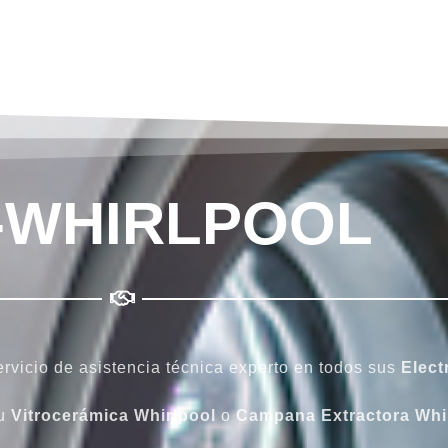
-WHIRLPOOL
rvicio de asistencia técnica experto en todos sus
Elect
su
Vitrocerámica Whirlpool
o
Campana Extractora Whi