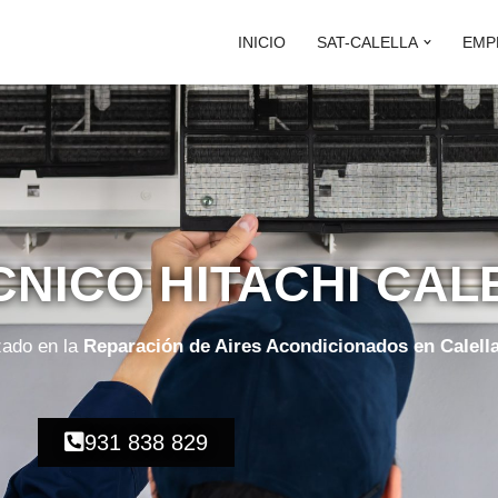
INICIO
SAT-CALELLA
EMP
CNICO HITACHI CAL
zado en la
Reparación de Aires Acondicionados en Calell
931 838 829