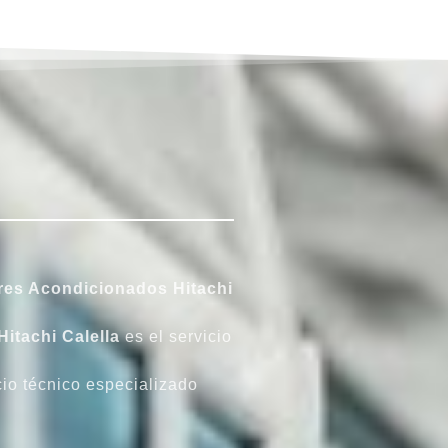
res Acondicionados
Hitachi
Hitachi
Calella
es el servicio
io técnico especializado