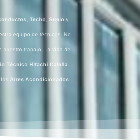
Conductos
,
Techo
,
Suelo
y
estro equipo de técnicos. No
n nuestro trabajo. La vida de
io Técnico Hitachi Calella
.
 los
Aires Acondicionados