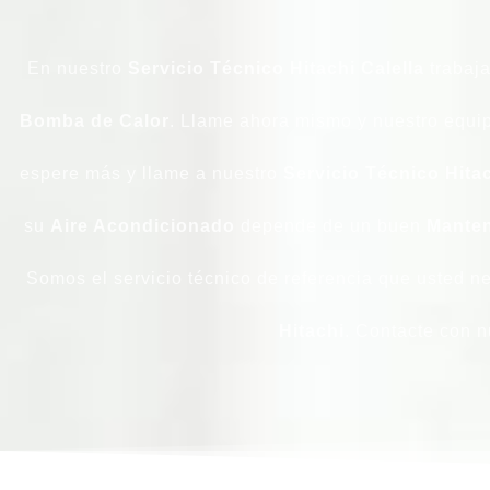
En nuestro
Servicio Técnico Hitachi Calella
trabaj
Bomba
de Calor
. Llame ahora mismo y nuestro equip
espere más y llame a nuestro
Servicio Técnico Hitac
su
Aire Acondicionado
depende de un buen
Manten
Somos el servicio técnico de referencia que usted n
Hitachi
. Contacte con 