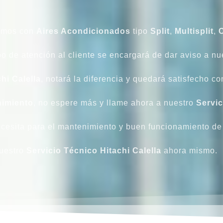
amos con
Aires Acondicionados
tipo
Split
,
Multisplit
,
o de atención al cliente se encargará de dar aviso a nu
hi Calella
, notará la diferencia y quedará satisfecho co
imiento
, no espere más y llame ahora a nuestro
Servic
ecesita para el mantenimiento y buen funcionamiento de
nuestro
Servicio Técnico Hitachi Calella
ahora mismo.