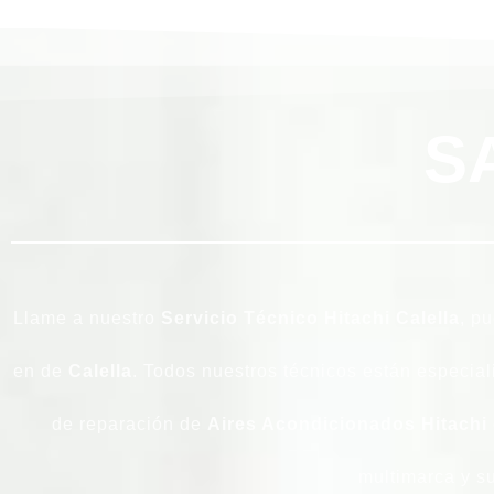
S
Llame a nuestro
Servicio Técnico Hitachi Calella
, p
en de
Calella
. Todos nuestros técnicos están especia
de reparación de
Aires Acondicionados Hitachi
multimarca y su