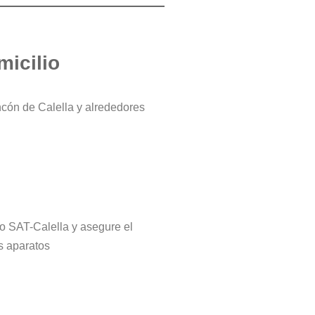
micilio
ncón de Calella y alrededores
tro SAT-Calella y asegure el
s aparatos