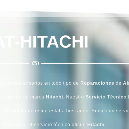
AT-HITACHI
ues somos expertos en todo tipo de
Reparaciones
de
Ai
lizados en su marca
Hitachi
. Nuestro
Servicio Técnico 
en
Calella
que usted estaba buscando. Somos un servic
 alternativa al servicio técnico oficial
Hitachi
.